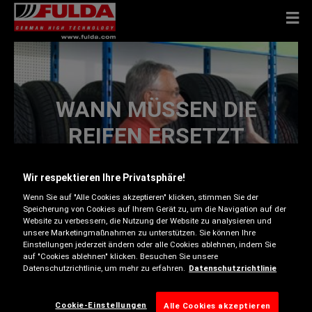
WANN MÜSSEN DIE
REIFEN ERSETZT
WERDEN
Wir respektieren Ihre Privatsphäre!
Wenn Sie auf "Alle Cookies akzeptieren" klicken, stimmen Sie der
Speicherung von Cookies auf Ihrem Gerät zu, um die Navigation auf der
Website zu verbessern, die Nutzung der Website zu analysieren und
unsere Marketingmaßnahmen zu unterstützen. Sie können Ihre
Einstellungen jederzeit ändern oder alle Cookies ablehnen, indem Sie
Wie bereits in den vorherigen Kapiteln besprochen,
auf "Cookies ablehnen" klicken. Besuchen Sie unsere
ist die Laufleistung eines Reifen von sehr vielen
Datenschutzrichtlinie, um mehr zu erfahren.
Datenschutzrichtlinie
unterschiedlichen Faktoren abhängig. Daraus ergibt
sich die Tatsache, dass man hier keine festen
Cookie-Einstellungen
Alle Cookies akzeptieren