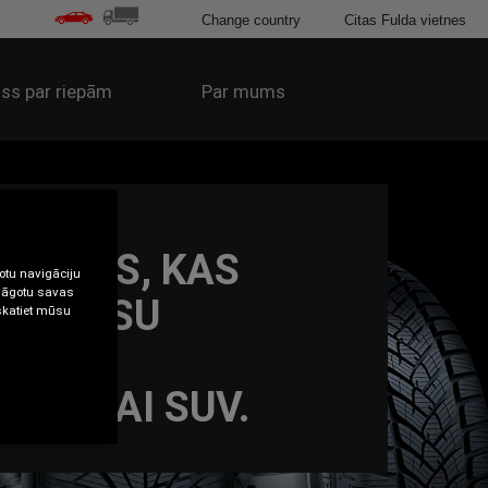
Change country
Citas Fulda vietnes
iss par riepām
Par mums
RIEPAS, KAS
botu navigāciju
ielāgotu savas
AS JŪSU
 skatiet mūsu
NAI.
NAI VAI SUV.