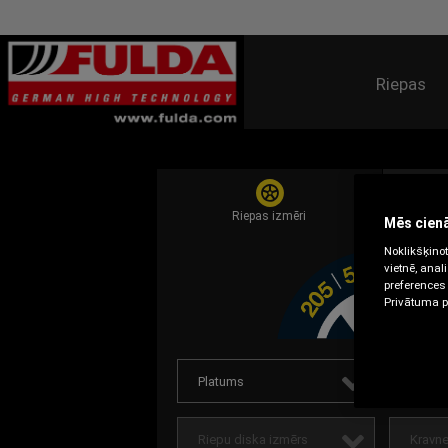
Riepas
Riepas izmēri
Mēs cienā
Noklikšķinot
vietnē, anal
preferences 
Privātuma po
Platums
Augst
Riepu diska izmērs
Kravne