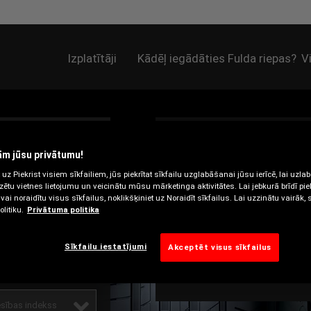
Izplatītāji
Kādēļ iegādāties Fulda riepas?
V
Auto
m jūsu privātumu!
ATRODIET 
 uz Piekrist visiem sīkfailiem, jūs piekrītat sīkfailu uzglabāšanai jūsu ierīcē, lai uzla
izētu vietnes lietojumu un veicinātu mūsu mārketinga aktivitātes. Lai jebkurā brīdī p
PIEMĒROT
vai noraidītu visus sīkfailus, noklikšķiniet uz Noraidīt sīkfailus. Lai uzzinātu vairāk,
litiku.
Privātuma politika
AUTOMAŠĪ
Sīkfailu iestatījumi
Akceptēt visus sīkfailus
AUTOMAŠĪ
ums
sības indekss