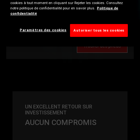
cookies à tout moment en cliquant sur Rejeter les cookies. Consultez
notre politique de confidentialité pour en savoir plus.
Politique de
Indice de charge
confidentialité
Paramètres des cookies
Indice vitesse
Autoriser tous les cookies
Trouver des pneus
UN EXCELLENT RETOUR SUR
INVESTISSEMENT
AUCUN COMPROMIS