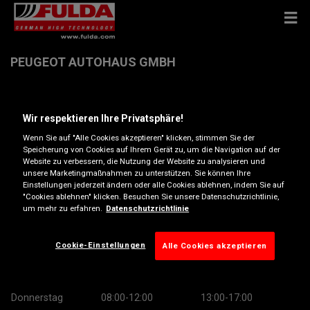
PEUGEOT AUTOHAUS GMBH
Triester Str. 50a , 1100 Wien
Wir respektieren Ihre Privatsphäre!
Wenn Sie auf "Alle Cookies akzeptieren" klicken, stimmen Sie der
Anfahrtsbeschreibung
Speicherung von Cookies auf Ihrem Gerät zu, um die Navigation auf der
Website zu verbessern, die Nutzung der Website zu analysieren und
unsere Marketingmaßnahmen zu unterstützen. Sie können Ihre
Telefonnummer anzeigen
Einstellungen jederzeit ändern oder alle Cookies ablehnen, indem Sie auf
"Cookies ablehnen" klicken. Besuchen Sie unsere Datenschutzrichtlinie,
um mehr zu erfahren.
Datenschutzrichtlinie
Öffnungszeiten
Montag
08:00-12:00
13:00-17:00
Cookie-Einstellungen
Alle Cookies akzeptieren
Dienstag
08:00-12:00
13:00-17:00
Mittwoch
08:00-12:00
13:00-17:00
Donnerstag
08:00-12:00
13:00-17:00