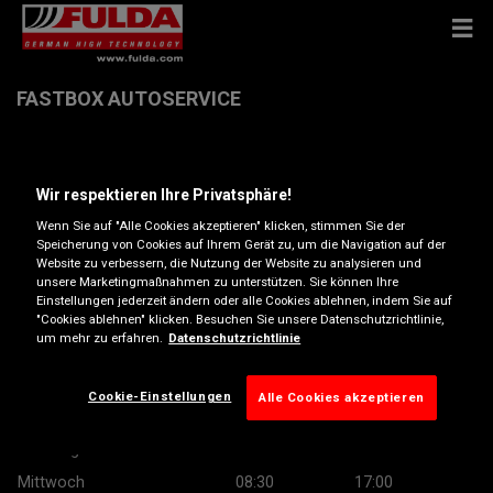
FASTBOX AUTOSERVICE
Wagramer Strasse 203 , 1210 Wien
Wir respektieren Ihre Privatsphäre!
Anfahrtsbeschreibung
Wenn Sie auf "Alle Cookies akzeptieren" klicken, stimmen Sie der
Speicherung von Cookies auf Ihrem Gerät zu, um die Navigation auf der
Website zu verbessern, die Nutzung der Website zu analysieren und
unsere Marketingmaßnahmen zu unterstützen. Sie können Ihre
Telefonnummer anzeigen
Einstellungen jederzeit ändern oder alle Cookies ablehnen, indem Sie auf
"Cookies ablehnen" klicken. Besuchen Sie unsere Datenschutzrichtlinie,
Besuchen Sie die Website des Händlers
um mehr zu erfahren.
Datenschutzrichtlinie
Öffnungszeiten
Cookie-Einstellungen
Alle Cookies akzeptieren
Montag
08:30
17:00
Dienstag
08:30
17:00
Mittwoch
08:30
17:00