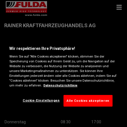
RAINER KRAFTFAHRZEUGHANDELS AG
Siemensstrasse 70 , 1210 Wien
Wir respektieren Ihre Privatsphäre!
Wenn Sie auf "Alle Cookies akzeptieren" klicken, stimmen Sie der
Anfahrtsbeschreibung
Speicherung von Cookies auf Ihrem Gerät zu, um die Navigation auf der
Website zu verbessern, die Nutzung der Website zu analysieren und
unsere Marketingmaßnahmen zu unterstützen. Sie können Ihre
Telefonnummer anzeigen
Einstellungen jederzeit ändern oder alle Cookies ablehnen, indem Sie auf
"Cookies ablehnen" klicken. Besuchen Sie unsere Datenschutzrichtlinie,
um mehr zu erfahren.
Datenschutzrichtlinie
Öffnungszeiten
Montag
08:30
17:00
Cookie-Einstellungen
Alle Cookies akzeptieren
Dienstag
08:30
17:00
Mittwoch
08:30
17:00
Donnerstag
08:30
17:00