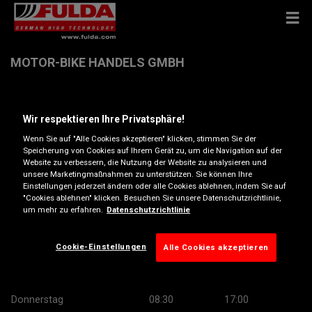
MOTOR-BIKE HANDELS GMBH
Baumfeldstrasse 1 , 2170 Poysdorf
Wir respektieren Ihre Privatsphäre!
Wenn Sie auf "Alle Cookies akzeptieren" klicken, stimmen Sie der
Anfahrtsbeschreibung
Speicherung von Cookies auf Ihrem Gerät zu, um die Navigation auf der
Website zu verbessern, die Nutzung der Website zu analysieren und
unsere Marketingmaßnahmen zu unterstützen. Sie können Ihre
Telefonnummer anzeigen
Einstellungen jederzeit ändern oder alle Cookies ablehnen, indem Sie auf
"Cookies ablehnen" klicken. Besuchen Sie unsere Datenschutzrichtlinie,
um mehr zu erfahren.
Datenschutzrichtlinie
Öffnungszeiten
Montag
08:30
17:00
Cookie-Einstellungen
Alle Cookies akzeptieren
Dienstag
08:30
17:00
Mittwoch
08:30
17:00
Donnerstag
08:30
17:00