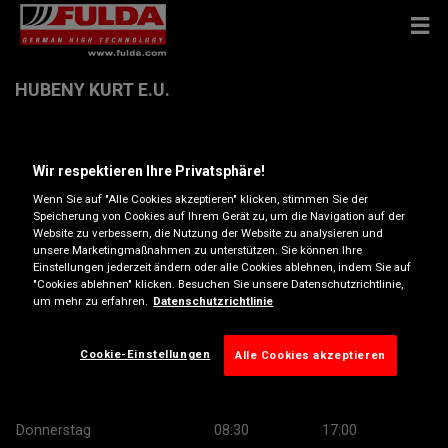
HUBENY KURT E.U.
Mistelbacherstrasse 98 , 2193 Wilfersdorf
Wir respektieren Ihre Privatsphäre!
Wenn Sie auf "Alle Cookies akzeptieren" klicken, stimmen Sie der
Anfahrtsbeschreibung
Speicherung von Cookies auf Ihrem Gerät zu, um die Navigation auf der
Website zu verbessern, die Nutzung der Website zu analysieren und
unsere Marketingmaßnahmen zu unterstützen. Sie können Ihre
Telefonnummer anzeigen
Einstellungen jederzeit ändern oder alle Cookies ablehnen, indem Sie auf
"Cookies ablehnen" klicken. Besuchen Sie unsere Datenschutzrichtlinie,
um mehr zu erfahren.
Datenschutzrichtlinie
Öffnungszeiten
Montag
08:30
17:00
Cookie-Einstellungen
Alle Cookies akzeptieren
Dienstag
08:30
17:00
Mittwoch
08:30
17:00
Donnerstag
08:30
17:00