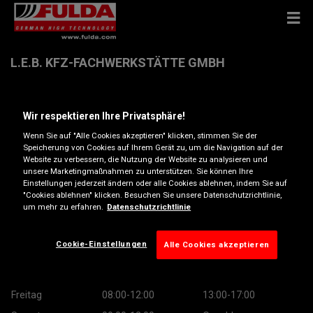
L.E.B. KFZ-FACHWERKSTÄTTE GMBH
Jochäckergasse 11 , 2514 Oeynhausen
Wir respektieren Ihre Privatsphäre!
Wenn Sie auf "Alle Cookies akzeptieren" klicken, stimmen Sie der
Anfahrtsbeschreibung
Speicherung von Cookies auf Ihrem Gerät zu, um die Navigation auf der
Website zu verbessern, die Nutzung der Website zu analysieren und
unsere Marketingmaßnahmen zu unterstützen. Sie können Ihre
Einstellungen jederzeit ändern oder alle Cookies ablehnen, indem Sie auf
Öffnungszeiten
"Cookies ablehnen" klicken. Besuchen Sie unsere Datenschutzrichtlinie,
um mehr zu erfahren.
Datenschutzrichtlinie
Montag
08:00-12:00
13:00-17:00
Dienstag
08:00-12:00
13:00-17:00
Cookie-Einstellungen
Alle Cookies akzeptieren
Mittwoch
08:00-12:00
13:00-17:00
Donnerstag
08:00-12:00
13:00-17:00
Freitag
08:00-12:00
13:00-17:00