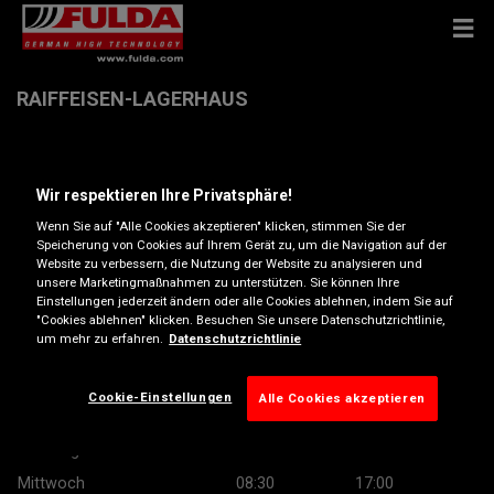
RAIFFEISEN-LAGERHAUS
Bahnstrasse 10 , 3170 Hainfeld
Wir respektieren Ihre Privatsphäre!
Anfahrtsbeschreibung
Wenn Sie auf "Alle Cookies akzeptieren" klicken, stimmen Sie der
Speicherung von Cookies auf Ihrem Gerät zu, um die Navigation auf der
Website zu verbessern, die Nutzung der Website zu analysieren und
unsere Marketingmaßnahmen zu unterstützen. Sie können Ihre
Telefonnummer anzeigen
Einstellungen jederzeit ändern oder alle Cookies ablehnen, indem Sie auf
"Cookies ablehnen" klicken. Besuchen Sie unsere Datenschutzrichtlinie,
Besuchen Sie die Website des Händlers
um mehr zu erfahren.
Datenschutzrichtlinie
Öffnungszeiten
Cookie-Einstellungen
Alle Cookies akzeptieren
Montag
08:30
17:00
Dienstag
08:30
17:00
Mittwoch
08:30
17:00