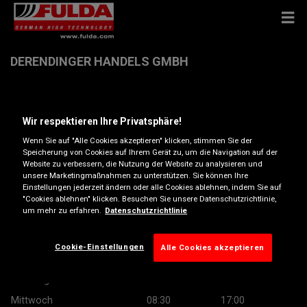
DERENDINGER HANDELS GMBH
Guttenbergstrasse 20 , 3430 Tulln
Wir respektieren Ihre Privatsphäre!
Anfahrtsbeschreibung
Wenn Sie auf "Alle Cookies akzeptieren" klicken, stimmen Sie der
Speicherung von Cookies auf Ihrem Gerät zu, um die Navigation auf der
Website zu verbessern, die Nutzung der Website zu analysieren und
unsere Marketingmaßnahmen zu unterstützen. Sie können Ihre
Telefonnummer anzeigen
Einstellungen jederzeit ändern oder alle Cookies ablehnen, indem Sie auf
"Cookies ablehnen" klicken. Besuchen Sie unsere Datenschutzrichtlinie,
Besuchen Sie die Website des Händlers
um mehr zu erfahren.
Datenschutzrichtlinie
Öffnungszeiten
Cookie-Einstellungen
Alle Cookies akzeptieren
Montag
08:30
17:00
Dienstag
08:30
17:00
Mittwoch
08:30
17:00