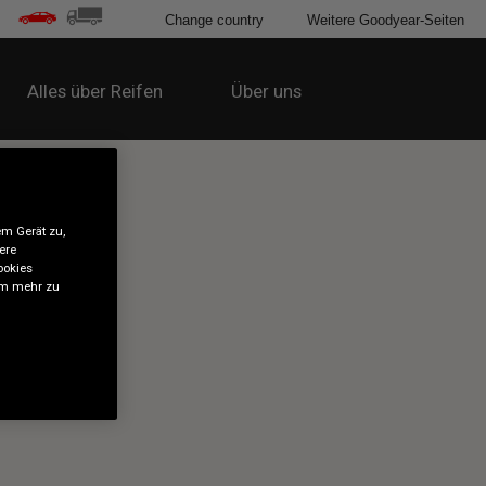
Change country
Weitere Goodyear-Seiten
Alles über Reifen
Über uns
em Gerät zu,
ere
ookies
 um mehr zu