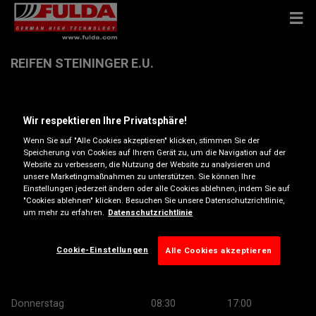
REIFEN STEININGER E.U.
Schwarzenauer Strasse 1 , 3910 Zwettl
Wir respektieren Ihre Privatsphäre!
Wenn Sie auf "Alle Cookies akzeptieren" klicken, stimmen Sie der
Anfahrtsbeschreibung
Speicherung von Cookies auf Ihrem Gerät zu, um die Navigation auf der
Website zu verbessern, die Nutzung der Website zu analysieren und
unsere Marketingmaßnahmen zu unterstützen. Sie können Ihre
Telefonnummer anzeigen
Einstellungen jederzeit ändern oder alle Cookies ablehnen, indem Sie auf
"Cookies ablehnen" klicken. Besuchen Sie unsere Datenschutzrichtlinie,
um mehr zu erfahren.
Datenschutzrichtlinie
Öffnungszeiten
Montag
08:30
17:00
Cookie-Einstellungen
Alle Cookies akzeptieren
Dienstag
08:30
17:00
Mittwoch
08:30
17:00
Donnerstag
08:30
17:00