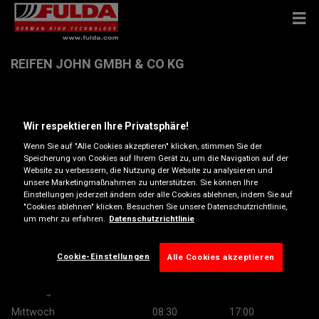
REIFEN JOHN GMBH & CO KG
Salzburgerstr. 244 , 4020 Linz
Wir respektieren Ihre Privatsphäre!
Anfahrtsbeschreibung
Wenn Sie auf "Alle Cookies akzeptieren" klicken, stimmen Sie der
Speicherung von Cookies auf Ihrem Gerät zu, um die Navigation auf der
Website zu verbessern, die Nutzung der Website zu analysieren und
unsere Marketingmaßnahmen zu unterstützen. Sie können Ihre
Telefonnummer anzeigen
Einstellungen jederzeit ändern oder alle Cookies ablehnen, indem Sie auf
"Cookies ablehnen" klicken. Besuchen Sie unsere Datenschutzrichtlinie,
Besuchen Sie die Website des Händlers
um mehr zu erfahren.
Datenschutzrichtlinie
Öffnungszeiten
Cookie-Einstellungen
Alle Cookies akzeptieren
Montag
08:30
17:00
Dienstag
08:30
17:00
Mittwoch
08:30
17:00