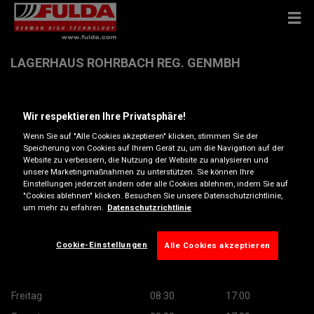
LAGERHAUS ROHRBACH REG. GENMBH
Bahnhofstr. 47 , 4150 Rohrbach
Wir respektieren Ihre Privatsphäre!
Wenn Sie auf "Alle Cookies akzeptieren" klicken, stimmen Sie der
Anfahrtsbeschreibung
Speicherung von Cookies auf Ihrem Gerät zu, um die Navigation auf der
Website zu verbessern, die Nutzung der Website zu analysieren und
unsere Marketingmaßnahmen zu unterstützen. Sie können Ihre
Einstellungen jederzeit ändern oder alle Cookies ablehnen, indem Sie auf
Öffnungszeiten
"Cookies ablehnen" klicken. Besuchen Sie unsere Datenschutzrichtlinie,
um mehr zu erfahren.
Datenschutzrichtlinie
Montag
08:30
17:00
Dienstag
08:30
17:00
Cookie-Einstellungen
Alle Cookies akzeptieren
Mittwoch
08:30
17:00
Donnerstag
08:30
17:00
Freitag
08:30
17:00