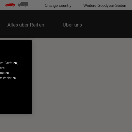
Change country
Weitere Goodyear-Seiten
Alles über Reifen
Über uns
em Gerät zu,
ere
ookies
 um mehr zu