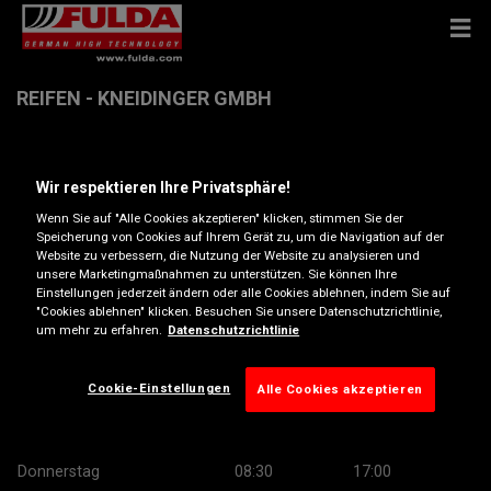
REIFEN - KNEIDINGER GMBH
Gewerbepark 3 , 4300 St.Valentin
Wir respektieren Ihre Privatsphäre!
Wenn Sie auf "Alle Cookies akzeptieren" klicken, stimmen Sie der
Anfahrtsbeschreibung
Speicherung von Cookies auf Ihrem Gerät zu, um die Navigation auf der
Website zu verbessern, die Nutzung der Website zu analysieren und
unsere Marketingmaßnahmen zu unterstützen. Sie können Ihre
Telefonnummer anzeigen
Einstellungen jederzeit ändern oder alle Cookies ablehnen, indem Sie auf
"Cookies ablehnen" klicken. Besuchen Sie unsere Datenschutzrichtlinie,
um mehr zu erfahren.
Datenschutzrichtlinie
Öffnungszeiten
Montag
08:30
17:00
Cookie-Einstellungen
Alle Cookies akzeptieren
Dienstag
08:30
17:00
Mittwoch
08:30
17:00
Donnerstag
08:30
17:00