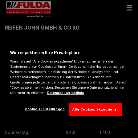
REIFEN JOHN GMBH & CO KG
Bahnhofstrasse 28 , 5280 Braunau am Inn
Wir respektieren Ihre Privatsphäre!
Wenn Sie auf "Alle Cookies akzeptieren" klicken, stimmen Sie der
Anfahrtsbeschreibung
Speicherung von Cookies auf Ihrem Gerät zu, um die Navigation auf der
Website zu verbessern, die Nutzung der Website zu analysieren und
unsere Marketingmaßnahmen zu unterstützen. Sie können Ihre
Telefonnummer anzeigen
Einstellungen jederzeit ändern oder alle Cookies ablehnen, indem Sie auf
"Cookies ablehnen" klicken. Besuchen Sie unsere Datenschutzrichtlinie,
um mehr zu erfahren.
Datenschutzrichtlinie
Öffnungszeiten
Montag
08:30
17:00
Cookie-Einstellungen
Alle Cookies akzeptieren
Dienstag
08:30
17:00
Mittwoch
08:30
17:00
Donnerstag
08:30
17:00