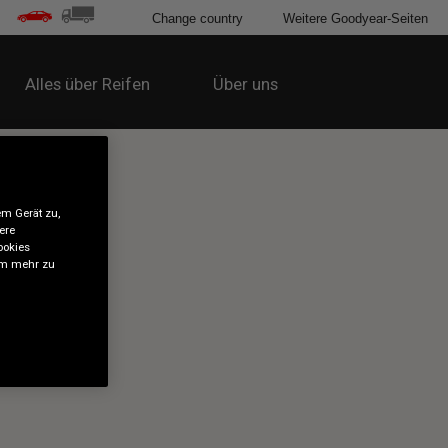
Change country
Weitere Goodyear-Seiten
Alles über Reifen
Über uns
em Gerät zu,
ere
ookies
 um mehr zu