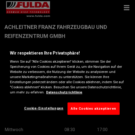
ACHLEITNER FRANZ FAHRZEUGBAU UND
REIFENZENTRUM GMBH
Wir respektieren Ihre Privatsphäre!
Innsbrucker Str. 94 , 6300 Woergl
Wenn Sie auf "Alle Cookies akzeptieren" klicken, stimmen Sie der
Speicherung von Cookies auf Ihrem Gerät zu, um die Navigation auf der
Anfahrtsbeschreibung
Website zu verbessern, die Nutzung der Website zu analysieren und
unsere Marketingmaßnahmen zu unterstützen. Sie können Ihre
Einstellungen jederzeit ändern oder alle Cookies ablehnen, indem Sie auf
"Cookies ablehnen" klicken. Besuchen Sie unsere Datenschutzrichtlinie,
Telefonnummer anzeigen
um mehr zu erfahren.
Datenschutzrichtlinie
Öffnungszeiten
Cookie-Einstellungen
Alle Cookies akzeptieren
Montag
08:30
17:00
Dienstag
08:30
17:00
Mittwoch
08:30
17:00