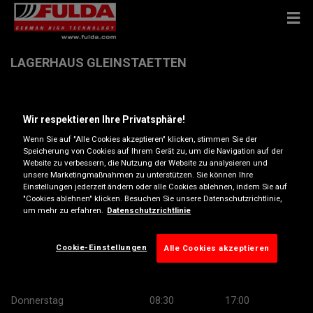
LAGERHAUS GLEINSTAETTEN
Nr. 136 , 8443 Gleinstaetten
Wir respektieren Ihre Privatsphäre!
Wenn Sie auf "Alle Cookies akzeptieren" klicken, stimmen Sie der
Anfahrtsbeschreibung
Speicherung von Cookies auf Ihrem Gerät zu, um die Navigation auf der
Website zu verbessern, die Nutzung der Website zu analysieren und
unsere Marketingmaßnahmen zu unterstützen. Sie können Ihre
Telefonnummer anzeigen
Einstellungen jederzeit ändern oder alle Cookies ablehnen, indem Sie auf
"Cookies ablehnen" klicken. Besuchen Sie unsere Datenschutzrichtlinie,
um mehr zu erfahren.
Datenschutzrichtlinie
Öffnungszeiten
Montag
08:30
17:00
Cookie-Einstellungen
Alle Cookies akzeptieren
Dienstag
08:30
17:00
Mittwoch
08:30
17:00
Donnerstag
08:30
17:00