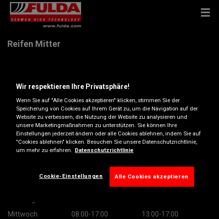
Reifen Mitter
Turracher Str. 5 , 9560 Feldkirchen
Wir respektieren Ihre Privatsphäre!
Anfahrtsbeschreibung
Wenn Sie auf "Alle Cookies akzeptieren" klicken, stimmen Sie der
Speicherung von Cookies auf Ihrem Gerät zu, um die Navigation auf der
Website zu verbessern, die Nutzung der Website zu analysieren und
unsere Marketingmaßnahmen zu unterstützen. Sie können Ihre
Telefonnummer anzeigen
Einstellungen jederzeit ändern oder alle Cookies ablehnen, indem Sie auf
"Cookies ablehnen" klicken. Besuchen Sie unsere Datenschutzrichtlinie,
Besuchen Sie die Website des Händlers
um mehr zu erfahren.
Datenschutzrichtlinie
Öffnungszeiten
Cookie-Einstellungen
Alle Cookies akzeptieren
Montag
08:30-17:00
13:00-17:00
Dienstag
08:00-17:00
13:00-17:00
Mittwoch
08:00-17:00
13:00-17:00