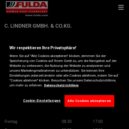
C. LINDNER GMBH. & CO.KG.
Friedensstrasse 22 , 9500 Villach
Wir respektieren Ihre Privatsphäre!
Wenn Sie auf "Alle Cookies akzeptieren" klicken, stimmen Sie der
Anfahrtsbeschreibung
Speicherung von Cookies auf Ihrem Gerät zu, um die Navigation auf der
Website zu verbessern, die Nutzung der Website zu analysieren und
unsere Marketingmaßnahmen zu unterstützen. Sie können Ihre
Einstellungen jederzeit ändern oder alle Cookies ablehnen, indem Sie auf
Öffnungszeiten
"Cookies ablehnen" klicken. Besuchen Sie unsere Datenschutzrichtlinie,
um mehr zu erfahren.
Datenschutzrichtlinie
Montag
08:30
17:00
Dienstag
08:30
17:00
Cookie-Einstellungen
Alle Cookies akzeptieren
Mittwoch
08:30
17:00
Donnerstag
08:30
17:00
Freitag
08:30
17:00