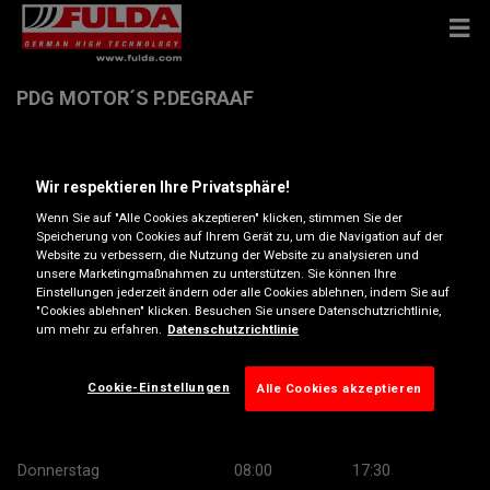
PDG MOTOR´S P.DEGRAAF
CH. de la Caisserie 4 , 1272 Genolier
Wir respektieren Ihre Privatsphäre!
Wenn Sie auf "Alle Cookies akzeptieren" klicken, stimmen Sie der
Anfahrtsbeschreibung
Speicherung von Cookies auf Ihrem Gerät zu, um die Navigation auf der
Website zu verbessern, die Nutzung der Website zu analysieren und
unsere Marketingmaßnahmen zu unterstützen. Sie können Ihre
pdegraaf@bluewin.ch
Einstellungen jederzeit ändern oder alle Cookies ablehnen, indem Sie auf
"Cookies ablehnen" klicken. Besuchen Sie unsere Datenschutzrichtlinie,
um mehr zu erfahren.
Datenschutzrichtlinie
Öffnungszeiten
Montag
08:00
17:30
Cookie-Einstellungen
Alle Cookies akzeptieren
Dienstag
08:00
17:30
Mittwoch
08:00
17:30
Donnerstag
08:00
17:30