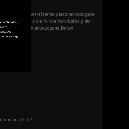
nt) werden Sie betreffende personenbezogene
icher, d. h. als die für die Verarbeitung der
rem Gerät zu,
nsere
betreffende personenbezogene Daten
Cookies
, um mehr zu
2
 Person beziehen
;