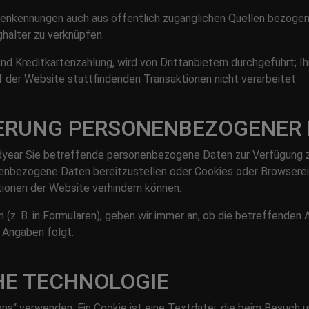
genkennungen auch aus öffentlich zugänglichen Quellen bezogen 
halter zu verknüpfen.
und Kreditkartenzahlung, wird von Drittanbietern durchgeführt; I
der Website stattfindenden Transaktionen nicht verarbeitet.
GERUNG PERSONENBEZOGENER
oodyear Sie betreffende personenbezogene Daten zur Verfügung zu
nbezogene Daten bereitzustellen oder Cookies oder Browserein
tionen der Website verhindern können.
 B. in Formularen), geben wir immer an, ob die betreffenden An
 Angaben folgt.
HE TECHNOLOGIE
s“ verwenden. Ein Cookie ist eine Textdatei, die beim Besuch 