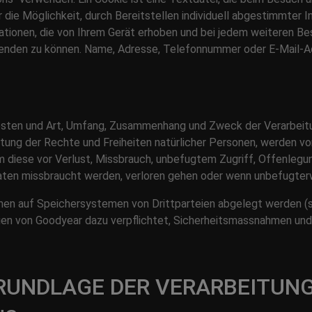
die Möglichkeit, durch Bereitstellen individuell abgestimmter 
ationen, die von Ihrem Gerät erhoben und bei jedem weiteren B
wenden zu können. Name, Adresse, Telefonnummer oder E-Mail-Ad
osten und Art, Umfang, Zusammenhang und Zweck der Verarbeitu
ung der Rechte und Freiheiten natürlicher Personen, werden
diese vor Verlust, Missbrauch, unbefugtem Zugriff, Offenlegu
aten missbraucht werden, verloren gehen oder wenn unbefugterwe
en auf Speichersystemen von Drittparteien abgelegt werden (s
eien von Goodyear dazu verpflichtet, Sicherheitsmassnahmen un
RUNDLAGE DER VERARBEITUN