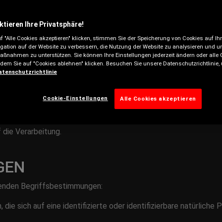
/www.fulda.com (nachstehend auch „
Goodyear
“ oder „
wir
“ genan
ktieren Ihre Privatsphäre!
iniert). In diesem Zusammenhang handelt Goodyear als Verantwortl
f "Alle Cookies akzeptieren" klicken, stimmen Sie der Speicherung von Cookies auf Ih
gation auf der Website zu verbessern, die Nutzung der Website zu analysieren und u
on, die darüber entscheidet, wie und für welche Zwecke Sie 
ßnahmen zu unterstützen. Sie können Ihre Einstellungen jederzeit ändern oder alle 
ndem Sie auf "Cookies ablehnen" klicken. Besuchen Sie unsere Datenschutzrichtlinie
atenschutzrichtlinie
und offen über folgende Dinge aufzuklären:
Cookie-Einstellungen
verarbeiteten und gespeicherten personenbezogenen Daten.
Alle Cookies akzeptieren
r Sie betreffenden personenbezogenen Daten.
 die Verarbeitung.
GEN
lgenden Begriffsbestimmungen:
, die sich auf eine identifizierte oder identifizierbare natürliche