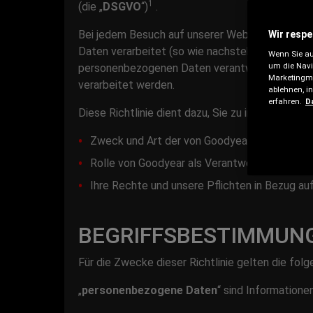
1
(die „
DSGVO
“)
.
Bei jedem Besuch auf unserer Website https:/
Wir respe
Daten verarbeitet (so wie nachstehend näher def
Wenn Sie au
um die Navi
personenbezogenen Daten verantwortliche Pers
Marketingma
verarbeitet werden.
ablehnen, i
erfahren.
D
Diese Richtlinie dient dazu, Sie zu informieren 
Zweck und Art der von Goodyear erhobenen, 
Rolle von Goodyear als Verantwortlicher de
Ihre Rechte und unsere Pflichten in Bezug auf
BEGRIFFSBESTIMMUN
Für die Zwecke dieser Richtlinie gelten die fo
„
personenbezogene Daten
“ sind Informationen