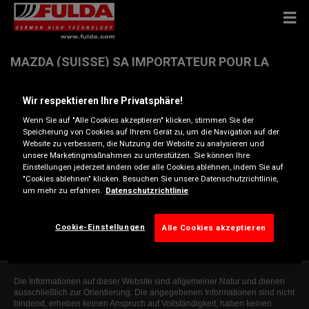
MAZDA (SUISSE) SA IMPORTATEUR POUR LA
SUISSE
Wir respektieren Ihre Privatsphäre!
Wenn Sie auf "Alle Cookies akzeptieren" klicken, stimmen Sie der
AVENUE DES MORGINES 12 , 1213 PETIT-LANCY
Speicherung von Cookies auf Ihrem Gerät zu, um die Navigation auf der
Website zu verbessern, die Nutzung der Website zu analysieren und
unsere Marketingmaßnahmen zu unterstützen. Sie können Ihre
Anfahrtsbeschreibung
Einstellungen jederzeit ändern oder alle Cookies ablehnen, indem Sie auf
"Cookies ablehnen" klicken. Besuchen Sie unsere Datenschutzrichtlinie,
um mehr zu erfahren.
Datenschutzrichtlinie
Telefonnummer anzeigen
Cookie-Einstellungen
Alle Cookies akzeptieren
wkr@mazda.ch
Die Informationen auf dieser Website sind allgemeiner Natur und dienen
ausschließlich zur Orientierung. Die angegebenen Informationen sind nicht
bindend, erheben keinen Anspruch auf Vollständigkeit, haben keinen