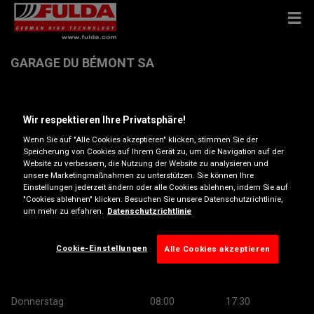
GARAGE DU BÉMONT SA
chemin du Finage 14 , 2350 Saignelégier
Wir respektieren Ihre Privatsphäre!
Wenn Sie auf "Alle Cookies akzeptieren" klicken, stimmen Sie der
Anfahrtsbeschreibung
Speicherung von Cookies auf Ihrem Gerät zu, um die Navigation auf der
Website zu verbessern, die Nutzung der Website zu analysieren und
unsere Marketingmaßnahmen zu unterstützen. Sie können Ihre
Telefonnummer anzeigen
Einstellungen jederzeit ändern oder alle Cookies ablehnen, indem Sie auf
"Cookies ablehnen" klicken. Besuchen Sie unsere Datenschutzrichtlinie,
um mehr zu erfahren.
Datenschutzrichtlinie
Öffnungszeiten
Montag
08:00
17:30
Cookie-Einstellungen
Alle Cookies akzeptieren
Dienstag
08:00
17:30
Mittwoch
08:00
17:30
Donnerstag
08:00
17:30