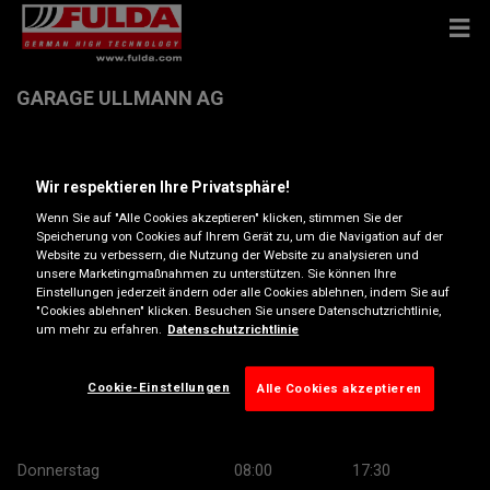
GARAGE ULLMANN AG
Industriestrasse 9 , 3661 Uetendorf
Wir respektieren Ihre Privatsphäre!
Wenn Sie auf "Alle Cookies akzeptieren" klicken, stimmen Sie der
Anfahrtsbeschreibung
Speicherung von Cookies auf Ihrem Gerät zu, um die Navigation auf der
Website zu verbessern, die Nutzung der Website zu analysieren und
unsere Marketingmaßnahmen zu unterstützen. Sie können Ihre
Telefonnummer anzeigen
Einstellungen jederzeit ändern oder alle Cookies ablehnen, indem Sie auf
"Cookies ablehnen" klicken. Besuchen Sie unsere Datenschutzrichtlinie,
um mehr zu erfahren.
Datenschutzrichtlinie
Öffnungszeiten
Montag
08:00
17:30
Cookie-Einstellungen
Alle Cookies akzeptieren
Dienstag
08:00
17:30
Mittwoch
08:00
17:30
Donnerstag
08:00
17:30