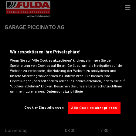
GARAGE PICCINATO AG
Hauptstrasse 46 , 4112 Bättwil
Wir respektieren Ihre Privatsphäre!
Wenn Sie auf "Alle Cookies akzeptieren" klicken, stimmen Sie der
Anfahrtsbeschreibung
Speicherung von Cookies auf Ihrem Gerät zu, um die Navigation auf der
Website zu verbessern, die Nutzung der Website zu analysieren und
unsere Marketingmaßnahmen zu unterstützen. Sie können Ihre
Telefonnummer anzeigen
Einstellungen jederzeit ändern oder alle Cookies ablehnen, indem Sie auf
"Cookies ablehnen" klicken. Besuchen Sie unsere Datenschutzrichtlinie,
um mehr zu erfahren.
Datenschutzrichtlinie
Öffnungszeiten
Montag
08:00
17:30
Cookie-Einstellungen
Alle Cookies akzeptieren
Dienstag
08:00
17:30
Mittwoch
08:00
17:30
Donnerstag
08:00
17:30