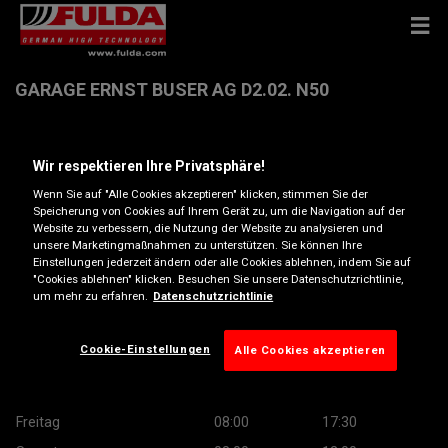
GARAGE ERNST BUSER AG D2.02. N50
ZUERCHERSTR. 16 , 4332 STEIN
Wir respektieren Ihre Privatsphäre!
Wenn Sie auf "Alle Cookies akzeptieren" klicken, stimmen Sie der
Anfahrtsbeschreibung
Speicherung von Cookies auf Ihrem Gerät zu, um die Navigation auf der
Website zu verbessern, die Nutzung der Website zu analysieren und
unsere Marketingmaßnahmen zu unterstützen. Sie können Ihre
Einstellungen jederzeit ändern oder alle Cookies ablehnen, indem Sie auf
Öffnungszeiten
"Cookies ablehnen" klicken. Besuchen Sie unsere Datenschutzrichtlinie,
um mehr zu erfahren.
Datenschutzrichtlinie
Montag
08:00
17:30
Dienstag
08:00
17:30
Cookie-Einstellungen
Alle Cookies akzeptieren
Mittwoch
08:00
17:30
Donnerstag
08:00
17:30
Freitag
08:00
17:30