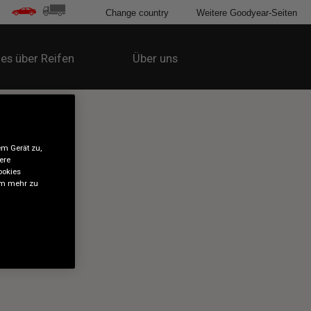
Change country
Weitere Goodyear-Seiten
les über Reifen
Über uns
em Gerät zu,
ere
ookies
 um mehr zu