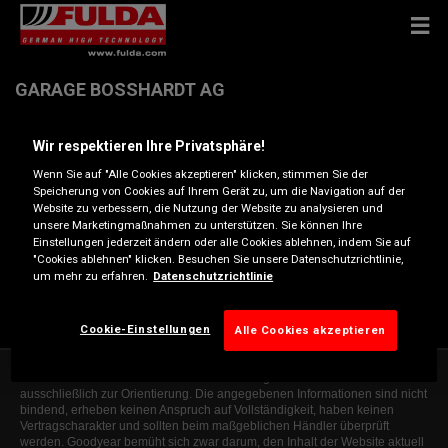
GARAGE BOSSHARDT AG
Wir respektieren Ihre Privatsphäre!
SCHWERZENBACHSTRASSE 41 , 8117 FAELLANDEN
Wenn Sie auf "Alle Cookies akzeptieren" klicken, stimmen Sie der
Speicherung von Cookies auf Ihrem Gerät zu, um die Navigation auf der
Anfahrtsbeschreibung
Website zu verbessern, die Nutzung der Website zu analysieren und
unsere Marketingmaßnahmen zu unterstützen. Sie können Ihre
Einstellungen jederzeit ändern oder alle Cookies ablehnen, indem Sie auf
"Cookies ablehnen" klicken. Besuchen Sie unsere Datenschutzrichtlinie,
Telefonnummer anzeigen
um mehr zu erfahren.
Datenschutzrichtlinie
etl@garage-bosshardt.ch
Cookie-Einstellungen
Alle Cookies akzeptieren
Die Informationen auf dieser Website sind allgemeiner Natur und dienen
ausschließlich zur Orientierung. Die angegebenen Informationen sind nicht
bindend, erheben keinen Anspruch auf Vollständigkeit, haben keinen
Vertragscharakter und sollten beim maßgeblichen Händler überprüft
werden. Goodyear bemüht sich zwar darum, den Inhalt der Website aktuell