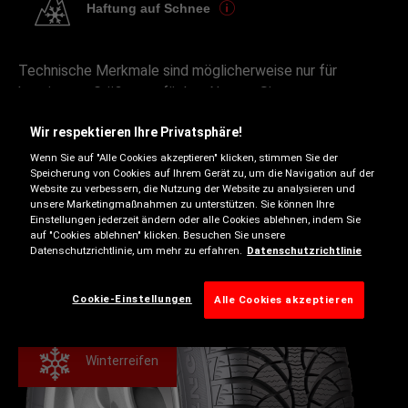
Haftung auf Schnee
Technische Merkmale sind möglicherweise nur für
bestimmte Größen verfügbar. Nutzen Sie unseren
Reifenfinder, um herauszufinden, mit welchen
Wir respektieren Ihre Privatsphäre!
technischen Merkmalen Ihr ausgewählter Reifen für Ihre
gewünschte Größe ausgestattet ist.
Wenn Sie auf "Alle Cookies akzeptieren" klicken, stimmen Sie der
Speicherung von Cookies auf Ihrem Gerät zu, um die Navigation auf der
Website zu verbessern, die Nutzung der Website zu analysieren und
unsere Marketingmaßnahmen zu unterstützen. Sie können Ihre
Einstellungen jederzeit ändern oder alle Cookies ablehnen, indem Sie
auf "Cookies ablehnen" klicken. Besuchen Sie unsere
Datenschutzrichtlinie, um mehr zu erfahren.
Datenschutzrichtlinie
Cookie-Einstellungen
Alle Cookies akzeptieren
Winterreifen