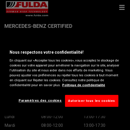
MERCEDES-BENZ CERTIFIED
Av Du Peage 68 Porte 18 , 1200 WOLUWE-SAINT-
LAMBERT
Nous respectons votre confidentialité!
En cliquant sur «Accepter tous les cookies», vous acceptez le stockage de
cookies sur votre appareil pour améliorer la navigation sur le site, analyser
Obtenir directions
l'utilisation du site et nous aider dans nos efforts de marketing. Vous
pouvez ajuster vos préférences ou rejeter tous les cookies à tout moment
en cliquant sur Rejeter les cookies. Consultez notre politique de
Afficher le numéro de téléphone
confidentialité pour en savoir plus.
Politique de confidentialité
johan.van_den_broeck@daimler.com
Paramètres des cookies
Autoriser tous les cookies
Heures d’ouverture
Lundi
08:00-12:00
13:00-17:30
Mardi
08:00-12:00
13:00-17:30