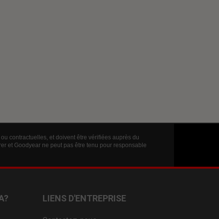
ou contractuelles, et doivent être vérifiées auprès du
érer et Goodyear ne peut pas être tenu pour responsable
A?
LIENS D'ENTREPRISE