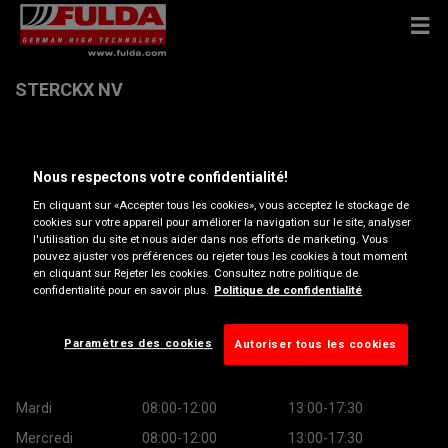
STERCKX NV
Brusselsesteenweg 480 , 1500 HALLE
Nous respectons votre confidentialité!
Obtenir directions
En cliquant sur «Accepter tous les cookies», vous acceptez le stockage de
cookies sur votre appareil pour améliorer la navigation sur le site, analyser
l'utilisation du site et nous aider dans nos efforts de marketing. Vous
pouvez ajuster vos préférences ou rejeter tous les cookies à tout moment
Afficher le numéro de téléphone
en cliquant sur Rejeter les cookies. Consultez notre politique de
confidentialité pour en savoir plus.
Politique de confidentialité
philip@sterckx.be
Heures d’ouverture
Paramètres des cookies
Autoriser tous les cookies
Lundi
08:00-12:00
13:00-17:30
Mardi
08:00-12:00
13:00-17:30
Mercredi
08:00-12:00
13:00-17:30