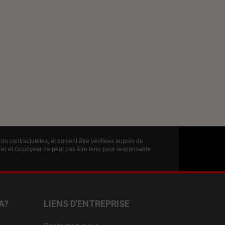
ou contractuelles, et doivent être vérifiées auprès du
érer et Goodyear ne peut pas être tenu pour responsable
A?
LIENS D'ENTREPRISE