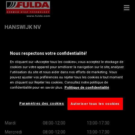
HANSWIJK NV
Jubellaan 62 , 2800 MECHELEN
Nous respectons votre confidentialité!
Obtenir directions
En cliquant sur «Accepter tous les cookies», vous acceptez le stockage de
cookies sur votre appareil pour améliorer la navigation sur le site, analyser
l'utilisation du site et nous aider dans nos efforts de marketing. Vous
pouvez ajuster vos préférences ou rejeter tous les cookies à tout moment
Afficher le numéro de téléphone
en cliquant sur Rejeter les cookies. Consultez notre politique de
confidentialité pour en savoir plus.
Politique de confidentialité
hanswijk@dealer.renault.be
Heures d’ouverture
Paramètres des cookies
Autoriser tous les cookies
Lundi
08:00-12:00
13:00-17:30
Mardi
08:00-12:00
13:00-17:30
Mercredi
08:00-12:00
13:00-17:30