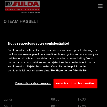
QTEAM HASSELT
Herkerodesingel 77 Bus 1 , 3500 HASSELT
Nous respectons votre confidentialité!
Obtenir directions
En cliquant sur «Accepter tous les cookies», vous acceptez le stockage de
cookies sur votre appareil pour améliorer la navigation sur le site, analyser
l'utilisation du site et nous aider dans nos efforts de marketing. Vous
pouvez ajuster vos préférences ou rejeter tous les cookies à tout moment
Afficher le numéro de téléphone
en cliquant sur Rejeter les cookies. Consultez notre politique de
confidentialité pour en savoir plus.
Politique de confidentialité
hasselt@qteam.be
Site web revendeur
Paramètres des cookies
Autoriser tous les cookies
Heures d’ouverture
Lundi
08:00
17:30
Mardi
08:00
17:30