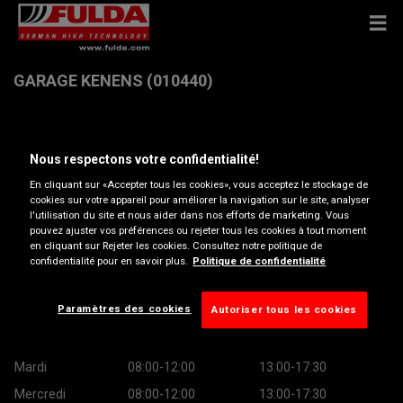
GARAGE KENENS (010440)
Paalsesteenweg 239 , 3583 PAAL
Nous respectons votre confidentialité!
Obtenir directions
En cliquant sur «Accepter tous les cookies», vous acceptez le stockage de
cookies sur votre appareil pour améliorer la navigation sur le site, analyser
l'utilisation du site et nous aider dans nos efforts de marketing. Vous
pouvez ajuster vos préférences ou rejeter tous les cookies à tout moment
Afficher le numéro de téléphone
en cliquant sur Rejeter les cookies. Consultez notre politique de
confidentialité pour en savoir plus.
Politique de confidentialité
kenens.paal@peugeot.be
Heures d’ouverture
Paramètres des cookies
Autoriser tous les cookies
Lundi
08:00-12:00
13:00-17:30
Mardi
08:00-12:00
13:00-17:30
Mercredi
08:00-12:00
13:00-17:30