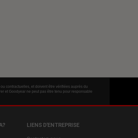
ou contractuelles, et doivent être vérifiées auprès du
érer et Goodyear ne peut pas être tenu pour responsable
A?
LIENS D'ENTREPRISE