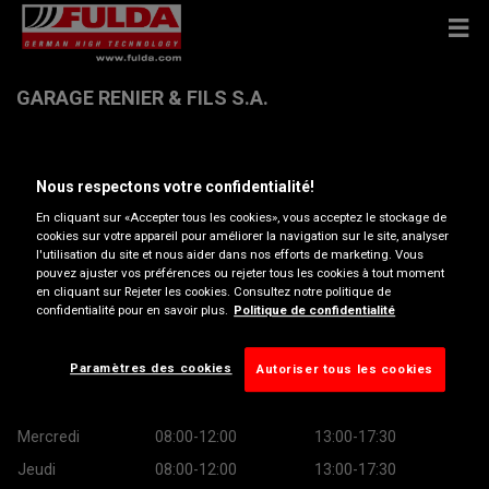
GARAGE RENIER & FILS S.A.
Rue De La Clef 6 , 4633 MELEN (SOUMAGNE)
Nous respectons votre confidentialité!
En cliquant sur «Accepter tous les cookies», vous acceptez le stockage de
Obtenir directions
cookies sur votre appareil pour améliorer la navigation sur le site, analyser
l'utilisation du site et nous aider dans nos efforts de marketing. Vous
pouvez ajuster vos préférences ou rejeter tous les cookies à tout moment
Afficher le numéro de téléphone
en cliquant sur Rejeter les cookies. Consultez notre politique de
confidentialité pour en savoir plus.
Politique de confidentialité
Heures d’ouverture
Paramètres des cookies
Autoriser tous les cookies
Lundi
08:00-12:00
13:00-17:30
Mardi
08:00-12:00
13:00-17:30
Mercredi
08:00-12:00
13:00-17:30
Jeudi
08:00-12:00
13:00-17:30