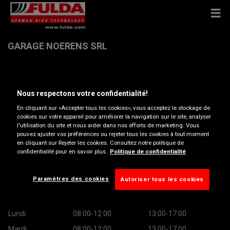
GARAGE NOERENS SRL
Chaussee De Ransart 327 , 6060 GILLY
Nous respectons votre confidentialité!
Obtenir directions
En cliquant sur «Accepter tous les cookies», vous acceptez le stockage de
cookies sur votre appareil pour améliorer la navigation sur le site, analyser
l'utilisation du site et nous aider dans nos efforts de marketing. Vous
pouvez ajuster vos préférences ou rejeter tous les cookies à tout moment
Afficher le numéro de téléphone
en cliquant sur Rejeter les cookies. Consultez notre politique de
confidentialité pour en savoir plus.
Politique de confidentialité
eurorepar.gilly@outlook.be
Site web revendeur
Paramètres des cookies
Autoriser tous les cookies
Heures d’ouverture
Lundi
08:00-12:00
13:00-17:00
Mardi
08:00-12:00
13:00-17:00