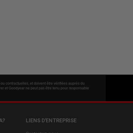
ou contractuelles, et doivent être vérifiées auprès du
érer et Goodyear ne peut pas être tenu pour responsable
A?
LIENS D'ENTREPRISE