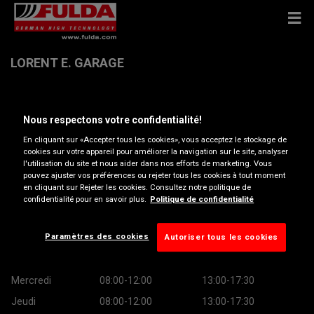
LORENT E. GARAGE
Lamouline Rt De Dinant 27 , 6800 LIBRAMONT-CHEVIGNY
Nous respectons votre confidentialité!
En cliquant sur «Accepter tous les cookies», vous acceptez le stockage de
Obtenir directions
cookies sur votre appareil pour améliorer la navigation sur le site, analyser
l'utilisation du site et nous aider dans nos efforts de marketing. Vous
pouvez ajuster vos préférences ou rejeter tous les cookies à tout moment
Afficher le numéro de téléphone
en cliquant sur Rejeter les cookies. Consultez notre politique de
confidentialité pour en savoir plus.
Politique de confidentialité
Heures d’ouverture
Paramètres des cookies
Autoriser tous les cookies
Lundi
08:00-12:00
13:00-17:30
Mardi
08:00-12:00
13:00-17:30
Mercredi
08:00-12:00
13:00-17:30
Jeudi
08:00-12:00
13:00-17:30