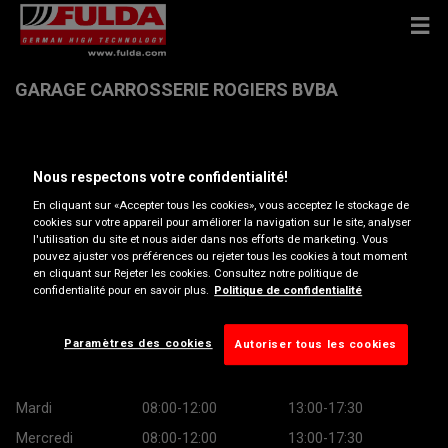
GARAGE CARROSSERIE ROGIERS BVBA
Diksmuidse Heirweg 3 , 8210 ZEDELGEM
Nous respectons votre confidentialité!
Obtenir directions
En cliquant sur «Accepter tous les cookies», vous acceptez le stockage de
cookies sur votre appareil pour améliorer la navigation sur le site, analyser
l'utilisation du site et nous aider dans nos efforts de marketing. Vous
pouvez ajuster vos préférences ou rejeter tous les cookies à tout moment
Afficher le numéro de téléphone
en cliquant sur Rejeter les cookies. Consultez notre politique de
confidentialité pour en savoir plus.
Politique de confidentialité
rogiers.mazda@skynet.be
Heures d’ouverture
Paramètres des cookies
Autoriser tous les cookies
Lundi
08:00-12:00
13:00-17:30
Mardi
08:00-12:00
13:00-17:30
Mercredi
08:00-12:00
13:00-17:30