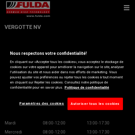
VERGOTTE NV
Vijfseweg 10 , 8790 WAREGEM
Nous respectons votre confidentialité!
Obtenir directions
En cliquant sur «Accepter tous les cookies», vous acceptez le stockage de
cookies sur votre appareil pour améliorer la navigation sur le site, analyser
l'utilisation du site et nous aider dans nos efforts de marketing. Vous
pouvez ajuster vos préférences ou rejeter tous les cookies à tout moment
Afficher le numéro de téléphone
en cliquant sur Rejeter les cookies. Consultez notre politique de
confidentialité pour en savoir plus.
Politique de confidentialité
info@vergotte.audi.be
Heures d’ouverture
Paramètres des cookies
Autoriser tous les cookies
Lundi
08:00-12:00
13:00-17:30
Mardi
08:00-12:00
13:00-17:30
Mercredi
08:00-12:00
13:00-17:30