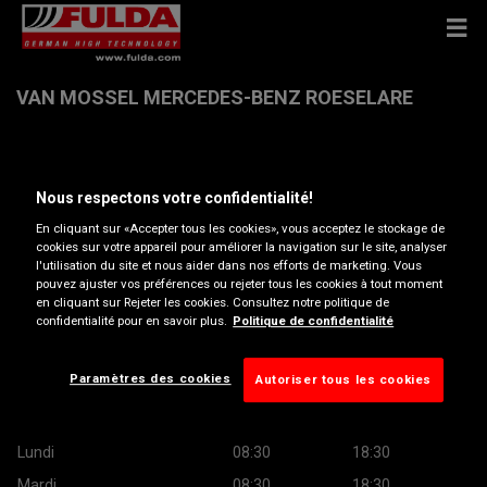
VAN MOSSEL MERCEDES-BENZ ROESELARE
Hoge Barrierestraat 10 , 8800 ROESELARE
Nous respectons votre confidentialité!
Obtenir directions
En cliquant sur «Accepter tous les cookies», vous acceptez le stockage de
cookies sur votre appareil pour améliorer la navigation sur le site, analyser
l'utilisation du site et nous aider dans nos efforts de marketing. Vous
pouvez ajuster vos préférences ou rejeter tous les cookies à tout moment
Afficher le numéro de téléphone
en cliquant sur Rejeter les cookies. Consultez notre politique de
confidentialité pour en savoir plus.
Politique de confidentialité
jbouckaert@vereenooghe.mercedes-benz.be
Site web revendeur
Paramètres des cookies
Autoriser tous les cookies
Heures d’ouverture
Lundi
08:30
18:30
Mardi
08:30
18:30