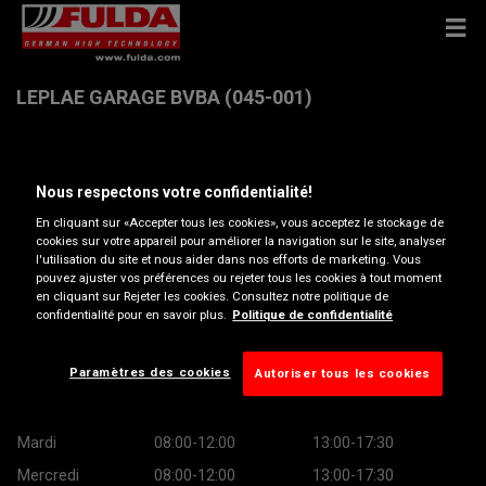
LEPLAE GARAGE BVBA (045-001)
Hoogweg 48 , 8940 WERVIK
Nous respectons votre confidentialité!
Obtenir directions
En cliquant sur «Accepter tous les cookies», vous acceptez le stockage de
cookies sur votre appareil pour améliorer la navigation sur le site, analyser
l'utilisation du site et nous aider dans nos efforts de marketing. Vous
pouvez ajuster vos préférences ou rejeter tous les cookies à tout moment
Afficher le numéro de téléphone
en cliquant sur Rejeter les cookies. Consultez notre politique de
confidentialité pour en savoir plus.
Politique de confidentialité
leplae.wercik.sales@net.opel.com
Heures d’ouverture
Paramètres des cookies
Autoriser tous les cookies
Lundi
08:00-12:00
13:00-17:30
Mardi
08:00-12:00
13:00-17:30
Mercredi
08:00-12:00
13:00-17:30