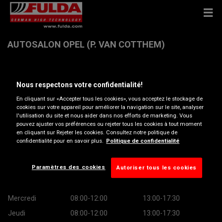
AUTOSALON OPEL (P. VAN COTTHEM)
Kapelanielaan 1 , 9140 TEMSE
Nous respectons votre confidentialité!
En cliquant sur «Accepter tous les cookies», vous acceptez le stockage de
Obtenir directions
cookies sur votre appareil pour améliorer la navigation sur le site, analyser
l'utilisation du site et nous aider dans nos efforts de marketing. Vous
pouvez ajuster vos préférences ou rejeter tous les cookies à tout moment
Afficher le numéro de téléphone
en cliquant sur Rejeter les cookies. Consultez notre politique de
confidentialité pour en savoir plus.
Politique de confidentialité
Heures d’ouverture
Paramètres des cookies
Autoriser tous les cookies
Lundi
08:00-12:00
13:00-17:30
Mardi
08:00-12:00
13:00-17:30
Mercredi
08:00-12:00
13:00-17:30
Jeudi
08:00-12:00
13:00-17:30